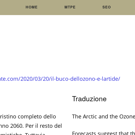
HOME
MTPE
SEO
te.com/2020/03/20/il-buco-dellozono-e-lartide/
Traduzione
pristino completo dello
The Arctic and the Ozon
nno 2060. Per il resto del
Forecasts suggest that th