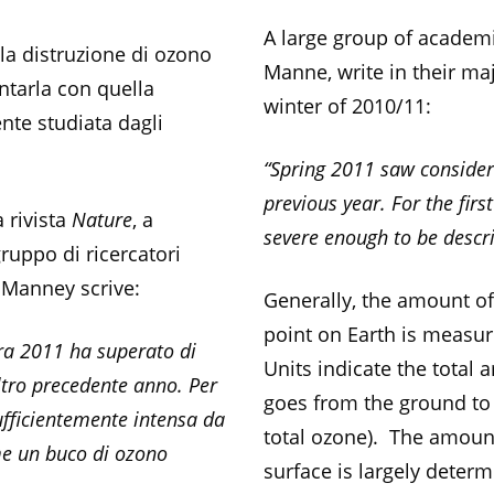
A large group of academi
la distruzione di ozono
Manne, write in their ma
ntarla con quella
winter of 2010/11:
te studiata dagli
“Spring 2011 saw consider
previous year. For the firs
 rivista
Nature
, a
severe enough to be descri
ruppo di ricercatori
a Manney scrive:
Generally, the amount of
point on Earth is measu
era 2011 ha superato di
Units indicate the total 
ltro precedente anno. Per
goes from the ground to 
ufficientemente intensa da
total ozone). The amount
me un buco di ozono
surface is largely deter