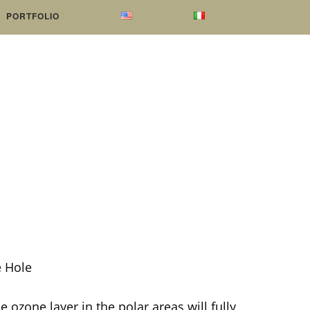
PORTFOLIO
e Hole
e ozone layer in the polar areas will fully