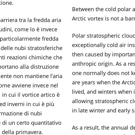
tione.
Between the cold polar ai
Arctic vortex is not a bar
arriera tra la fredda aria
tudini, come lo è invece
Polar stratospheric cloud
a particolarmente fredda
exceptionally cold air in
 delle nubi stratosferiche
then caused by importan
nti reazioni chimiche che
anthropic origin. As a res
portano alla distruzione
one normally does not kee
amente non mantiene l’aria
are years when the Arctic
come avviene invece nel
lived, and winters when i
in cui il vortice artico è
allowing stratospheric c
d inverni in cui è più
in late winter and early s
ormazione di nubi
 di un certo quantitativo
As a result, the annual d
io della primavera.