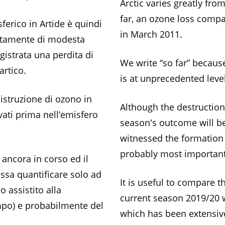
Arctic varies greatly fro
far, an ozone loss compa
ferico in Artide è quindi
in March 2011.
olitamente di modesta
egistrata una perdita di
We write “so far” because
artico.
is at unprecedented leve
istruzione di ozono in
Although the destruction 
vati prima nell’emisfero
season's outcome will be
witnessed the formation 
probably most important
 ancora in corso ed il
ssa quantificare solo ad
It is useful to compare 
 assistito alla
current season 2019/20 w
mpo) e probabilmente del
which has been extensive