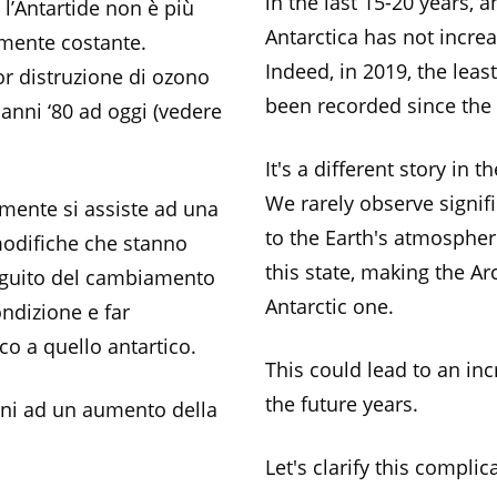
in the last 15-20 years, a
l’Antartide non è più
Antarctica has not incre
mente costante.
Indeed, in 2019, the lea
nor distruzione di ozono
been recorded since the 
 anni ‘80 ad oggi (vedere
It's a different story in th
We rarely observe signif
ramente si assiste ad una
to the Earth's atmosphe
modifiche che stanno
this state, making the Ar
seguito del cambiamento
Antarctic one.
ndizione e far
co a quello antartico.
This could lead to an inc
the future years.
nni ad un aumento della
Let's clarify this complic