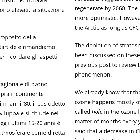
mistiche. Tuttavia,
regenerate by 2060. The 
ono elevati, la situazione
more optimistic. Howeve
the Arctic as long as CF
roposito della
The depletion of stratos
ntartide e rimandiamo
been discussed on these 
r ricordare gli aspetti
previous post to review t
phenomenon.
tagionale di ozono
We already know that the
pra il continente
ozone happens mostly ove
mi anni ‘80, il cosiddetto
called
hole
in the ozone l
sviluppa e si chiude nel
matter of months every y
egli ultimi 15-20 anni è
said that a decrease in 
 atmosfera e come diretta