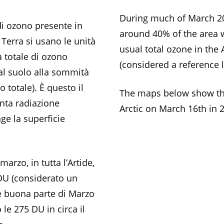
During much of March 20
di ozono presente in
around 40% of the area w
Terra si usano le unità
usual total ozone in the 
 totale di ozono
(considered a reference l
al suolo alla sommità
 totale). È questo il
The maps below show th
nta radiazione
Arctic on March 16th in 
ge la superficie
rzo, in tutta l’Artide,
DU (considerato un
te buona parte di Marzo
 le 275 DU in circa il