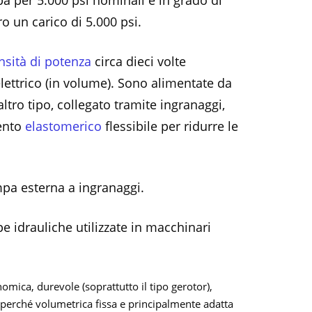
a per 5.000 psi nominali è in grado di
o un carico di 5.000 psi.
nsità di potenza
circa dieci volte
ettrico (in volume). Sono alimentate da
altro tipo, collegato tramite ingranaggi,
ento
elastomerico
flessibile per ridurre le
pa esterna a ingranaggi.
e idrauliche utilizzate in macchinari
nomica, durevole (soprattutto il tipo gerotor),
 perché volumetrica fissa e principalmente adatta