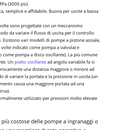
 MPa (3000 psi).
a, semplice e affidabile. Buona per uscite a bassa
molte sono progettate con un meccanismo
do da variare il flusso di uscita per il controllo
. Esistono vari modelli di pompe a pistone assiale,
 (a volte indicato come pompa a valvola) e
cato come pompa a disco oscillante). La più comune
ante. Un
piatto oscillante
ad angolo variabile fa sì
ciprocamente una distanza maggiore o minore ad
 di variare la portata e la pressione in uscita (un
amento causa una maggiore portata ad una
ersa).
ormalmente utilizzato per pressioni molto elevate
 più costose delle pompe a ingranaggi o