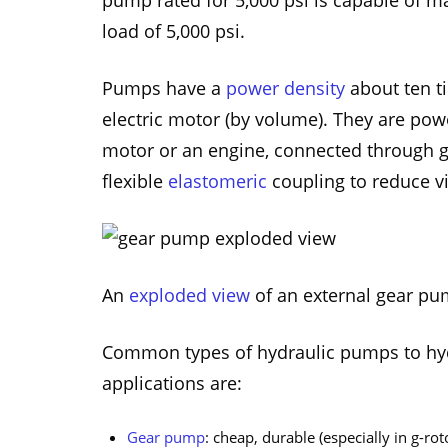
pump rated for 5,000 psi is capable of ma
load of 5,000 psi.
Pumps have a
power density
about ten t
electric motor (by volume). They are pow
motor or an engine, connected through ge
flexible
elastomeric
coupling to reduce vi
An
exploded view
of an external gear pu
Common types of hydraulic pumps to hy
applications are:
Gear pump
: cheap, durable (especially in g-rot