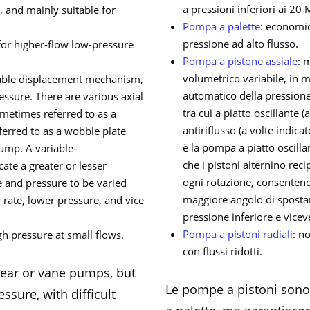
a pressioni inferiori ai 20
, and mainly suitable for
Pompa a palette
: economic
pressione ad alto flusso.
for higher-flow low-pressure
Pompa a pistone assiale
: 
volumetrico variabile, in mo
iable displacement mechanism,
automatico della pressione
essure. There are various axial
tra cui a piatto oscillante
metimes referred to as a
antiriflusso (a volte indi
erred to as a wobble plate
è la pompa a piatto oscill
mp. A variable-
che i pistoni alternino re
ate a greater or lesser
ogni rotazione, consentendo
e and pressure to be varied
maggiore angolo di spost
 rate, lower pressure, and vice
pressione inferiore e vicev
Pompa a pistoni radiali
: n
gh pressure at small flows.
con flussi ridotti.
ear or vane pumps, but
Le pompe a pistoni sono
ssure, with difficult