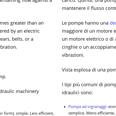
intaining flow against a
carico. Quindi, una pomp
mantenere il flusso contr
imes greater than an
Le pompe hanno una
de
ered by an electric
maggiore di un motore el
ars, belts, or a
un motore elettrico o di 
bration.
cinghie o un accoppiam
vibrazioni.
Vista esplosa di una pom
mp.
I tipi più comuni di pomp
draulic machinery
idraulici sono:
Pompa ad ingranaggi
: eco
semplice. Meno efficiente,
or form), simple. Less efficient,