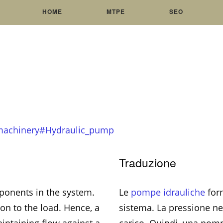
HOME
MTPE
SEO
c_machinery#Hydraulic_pump
Traduzione
ponents in the system.
Le
pompe idrauliche
forn
on to the load. Hence, a
sistema. La pressione nel