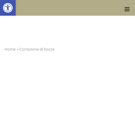
Apri la barra degli strumenti
Skip
M
to
content
Home
»
Correzione di bozze